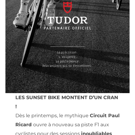
LES SUNSET BIKE MONTENT D’UN CRAN
!
Dès le printemps, le mythique
Circuit Paul
Ricard
ouvre à nouveau sa piste F1 aux
cyclistes pour des sessions
inoubliables